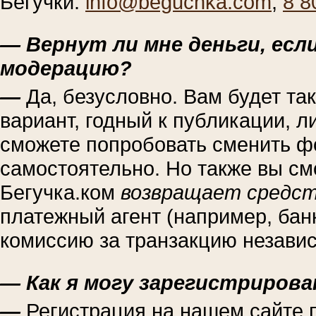
Бегучки:
info@beguchka.com
,
8 8
— Вернут ли мне деньги, есл
модерацию?
—
Да, безусловно. Вам будет т
вариант, годный к публикации, 
сможете попробовать сменить ф
самостоятельно. Но также вы см
Бегучка.ком
возвращает средст
платежный агент (например, бан
комиссию за транзакцию независ
— Как я могу зарегистрирова
—
Регистрация на нашем сайте 