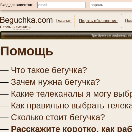
Вход для клиентов:
Главная
Нов
Подать объявление
Пермь
(
изменить
)
Требуется лифтер. т. 89835850404
Помощь
—
Что такое бегучка?
—
Зачем нужна бегучка?
—
Какие телеканалы я могу выб
—
Как правильно выбрать телек
—
Сколько стоит бегучка?
—
Расскажите коротко, как ра